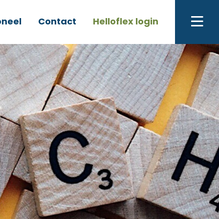
oneel
Contact
Helloflex login